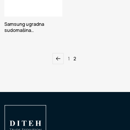
Samsung ugradna
sudomašina
DW60M6070IB/ET
1
2