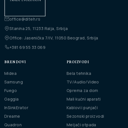
office@diteh.rs
Stanina 25, 11233 Ralja, Srbija
Office: Jasenička 7/IV, 11050 Beograd, Srbija
+381 69 55 33 069
BRENDOVI
PROIZVODI
Midea
Bela tehnika
Samsung
TV/Audio/Video
Fuego
Oprema za dom
Gaggia
Mali kućni aparati
InSinkErator
Kablovi i punjači
Dreame
Sezonski proizvodi
Quadron
Meljači otpada