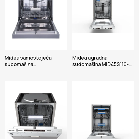
Midea samostojeća
Midea ugradna
sudomašina
sudomašina MID45S110-
MFD60S350S.1-HR
HR