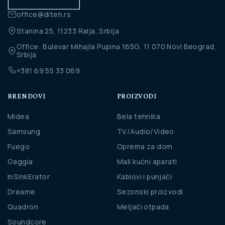
office@diteh.rs
Stanina 25, 11233 Ralja, Srbija
Office: Bulevar Mihajla Pupina 165G, 11 070 Novi Beograd,
Srbija
+381 69 55 33 069
BRENDOVI
PROIZVODI
Midea
Bela tehnika
Samsung
TV/Audio/Video
Fuego
Oprema za dom
Gaggia
Mali kućni aparati
InSinkErator
Kablovi i punjači
Dreame
Sezonski proizvodi
Quadron
Meljači otpada
Soundcore