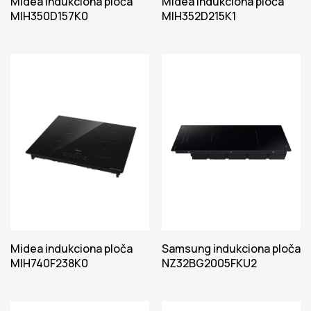
Midea indukciona ploča
Midea indukciona ploča
MIH350D157K0
MIH352D215K1
Midea indukciona ploča
Samsung indukciona ploča
MIH740F238K0
NZ32BG2005FKU2