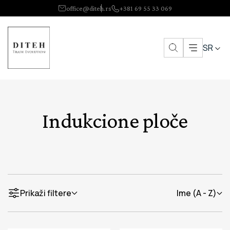
office@diteh.rs
+381 69 55 33 069
SR
Indukcione ploče
Prikaži filtere
Ime (A - Z)