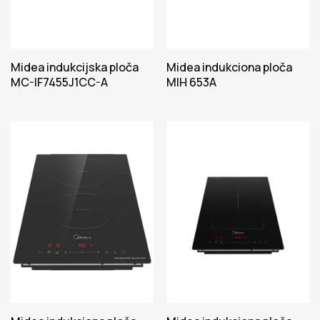
Midea indukcijska ploča
Midea indukciona ploča
MC-IF7455J1CC-A
MIH 653A