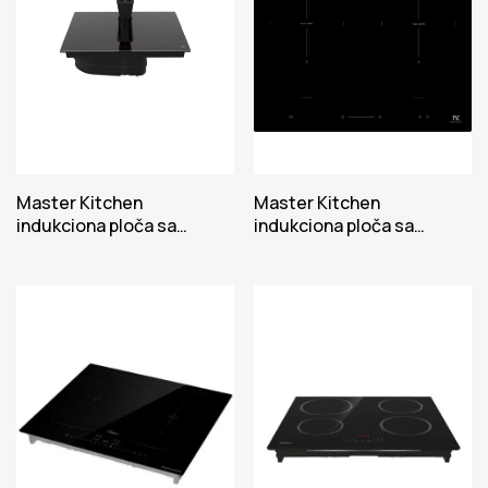
Master Kitchen
Master Kitchen
indukciona ploča sa
indukciona ploča sa
aspiratorom IHMK 8082B
aspiratorom MKHI 804FH
SP BK
ED BK