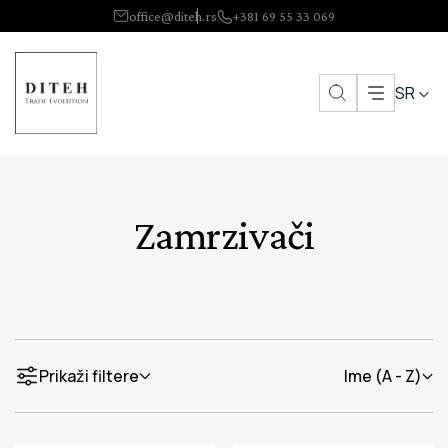
office@diteh.rs
+381 69 55 33 069
SR
Zamrzivači
Prikaži filtere
Ime (A - Z)