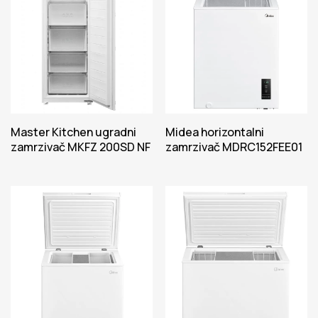
Master Kitchen ugradni
Midea horizontalni
zamrzivač MKFZ 200SD NF
zamrzivač MDRC152FEE01