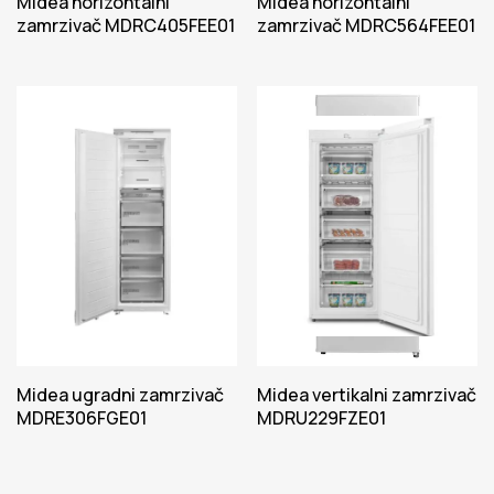
Midea horizontalni
Midea horizontalni
zamrzivač MDRC405FEE01
zamrzivač MDRC564FEE01
Midea ugradni zamrzivač
Midea vertikalni zamrzivač
MDRE306FGE01
MDRU229FZE01