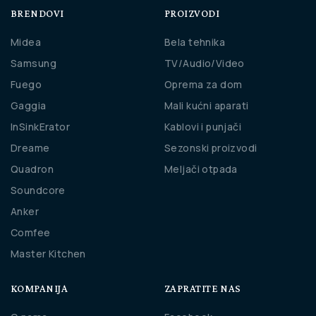
BRENDOVI
PROIZVODI
Midea
Bela tehnika
Samsung
TV/Audio/Video
Fuego
Oprema za dom
Gaggia
Mali kućni aparati
InSinkErator
Kablovi i punjači
Dreame
Sezonski proizvodi
Quadron
Meljači otpada
Soundcore
Anker
Comfee
Master Kitchen
KOMPANIJA
ZAPRATITE NAS