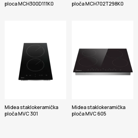
ploca MCH300D111K0
ploča MCH702T298K0
Midea staklokeramička
Midea staklokeramička
ploča MVC 301
ploča MVC 605