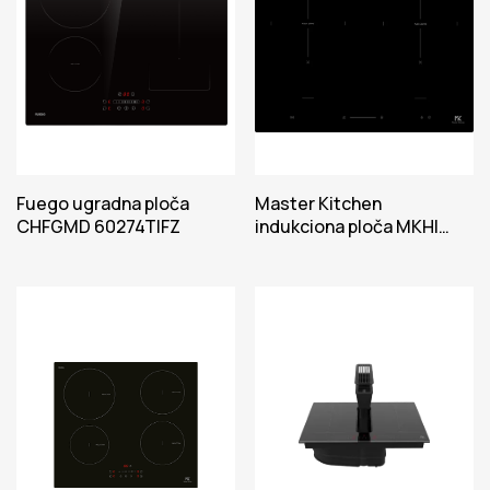
Fuego ugradna ploča
Master Kitchen
CHFGMD 60274TIFZ
indukciona ploča MKHI
6014- ED 2BR BK