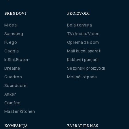
BRENDOVI
PROIZVODI
Midea
Bela tehnika
Samsung
TV/Audio/Video
Fuego
Oprema za dom
Gaggia
Mali kućni aparati
InSinkErator
Kablovi i punjači
Dreame
Sezonski proizvodi
Quadron
Meljači otpada
Soundcore
Anker
Comfee
Master Kitchen
KOMPANIJA
ZAPRATITE NAS