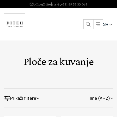
office@diteh.rs
+381 69 55 33 069
SR
Ploče za kuvanje
Prikaži filtere
Ime (A - Z)