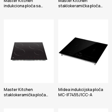
Master Kitchen
Master Kitchen
indukciona ploča sa
staklokeramička ploča
aspiratorom MKHI 804FH
MKHC302 BK
ED BK
Master Kitchen
Midea indukcijska ploča
staklokeramička ploča
MC-IF7455J1CC-A
MKHC604 BK