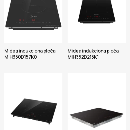
Midea indukciona ploča
Midea indukciona ploča
MIH350D157K0
MIH352D215K1