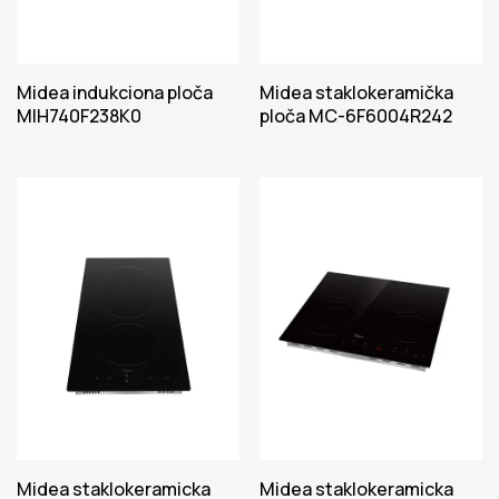
Midea indukciona ploča
Midea staklokeramička
MIH740F238K0
ploča MC-6F6004R242
Midea staklokeramicka
Midea staklokeramicka