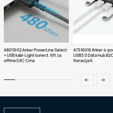
A8013H12 Anker PowerLine Select
A7516016 Anker 4-por
+ USB kabl-Light konect. 6ft za
USB3.0 Data Hub B2C
offline(UK) Crna
Iteracija 6