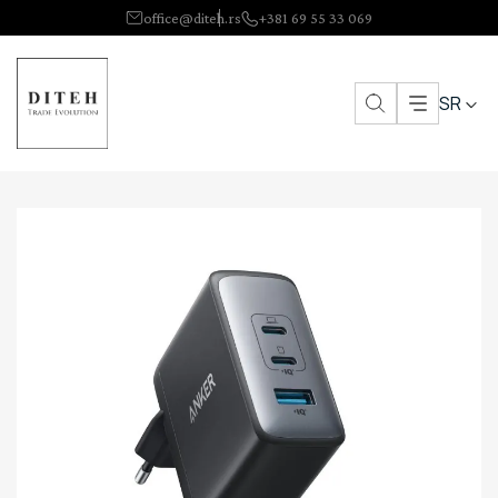
office@diteh.rs
+381 69 55 33 069
SR