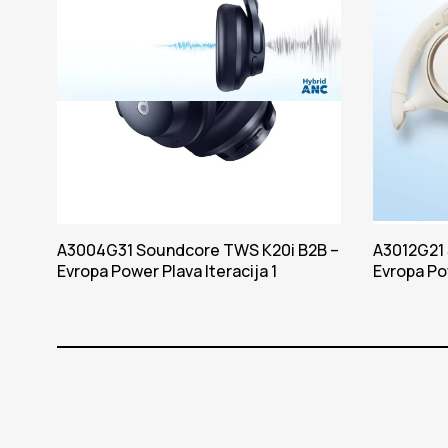
A3004G31 Soundcore TWS K20i B2B –
A3012G21 
Evropa Power Plava Iteracija 1
Evropa Pow