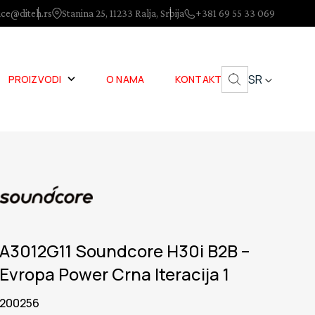
ice@diteh.rs
Stanina 25, 11233 Ralja, Srbija
+381 69 55 33 069
SR
PROIZVODI
O NAMA
KONTAKT
A3012G11 Soundcore H30i B2B –
Evropa Power Crna Iteracija 1
200256