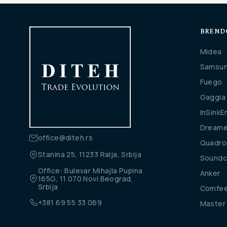
BREND
Midea
Samsu
Fuego
Gaggia
InSinkE
Dream
office@diteh.rs
Quadro
Stanina 25, 11233 Ralja, Srbija
Soundc
Office: Bulevar Mihajla Pupina
Anker
165G, 11 070 Novi Beograd,
Srbija
Comfe
+381 69 55 33 069
Master 