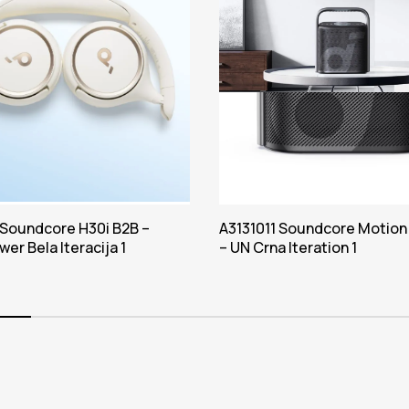
Soundcore H30i B2B –
A3131011 Soundcore Motion
er Bela Iteracija 1
– UN Crna Iteration 1