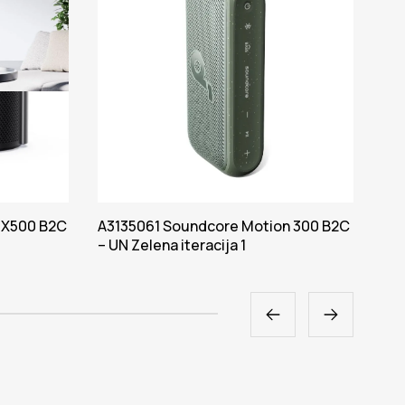
 X500 B2C
A3135061 Soundcore Motion 300 B2C
A3
– UN Zelena iteracija 1
B2C