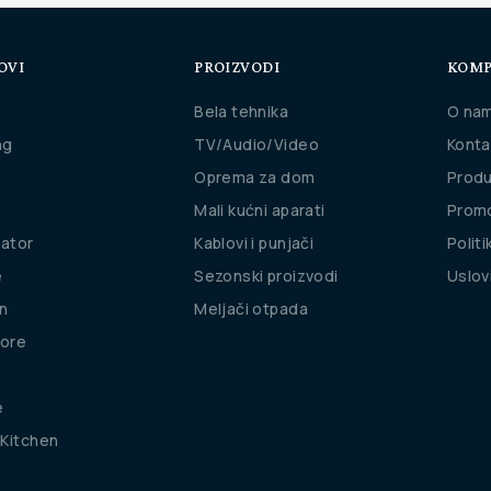
OVI
PROIZVODI
KOMP
Bela tehnika
O na
ng
TV/Audio/Video
Konta
Oprema za dom
Produ
Mali kućni aparati
Promo
rator
Kablovi i punjači
Politi
e
Sezonski proizvodi
Uslov
n
Meljači otpada
ore
e
Kitchen