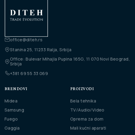
office@diteh.rs
Stanina 25, 11233 Ralja, Srbija
Office: Bulevar Mihajla Pupina 165G, 11 070 Novi Beograd,
Srbija
+381 69 55 33 069
BRENDOVI
PROIZVODI
Midea
Bela tehnika
Samsung
TV/Audio/Video
Fuego
Oprema za dom
Gaggia
Mali kućni aparati