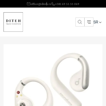
office@diteh.rs
+381 69 55 33 069
SR