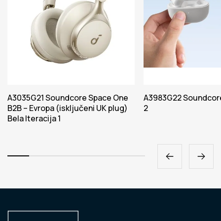
A3035G21 Soundcore Space One
A3983G22 Soundcore
B2B – Evropa (isključeni UK plug)
2
Bela Iteracija 1