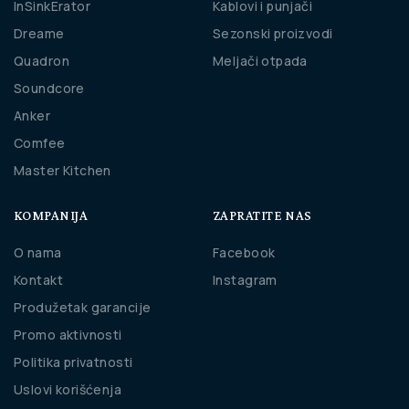
InSinkErator
Kablovi i punjači
Dreame
Sezonski proizvodi
Quadron
Meljači otpada
Soundcore
Anker
Comfee
Master Kitchen
KOMPANIJA
ZAPRATITE NAS
O nama
Facebook
Kontakt
Instagram
Produžetak garancije
Promo aktivnosti
Politika privatnosti
Uslovi korišćenja