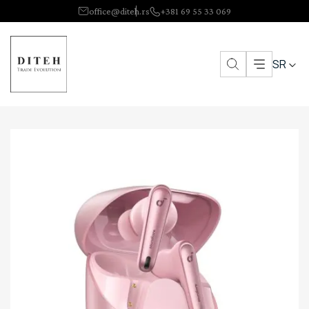
office@diteh.rs
+381 69 55 33 069
SR