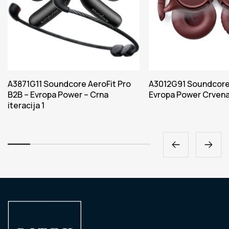
A3871G11 Soundcore AeroFit Pro
A3012G91 Soundcore
B2B – Evropa Power – Crna
Evropa Power Crvena 
iteracija 1