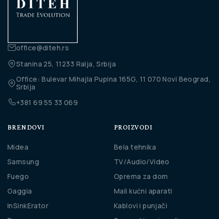
office@diteh.rs
Stanina 25, 11233 Ralja, Srbija
Office: Bulevar Mihajla Pupina 165G, 11 070 Novi Beograd,
Srbija
+381 69 55 33 069
BRENDOVI
PROIZVODI
Midea
Bela tehnika
Samsung
TV/Audio/Video
Fuego
Oprema za dom
Gaggia
Mali kućni aparati
InSinkErator
Kablovi i punjači