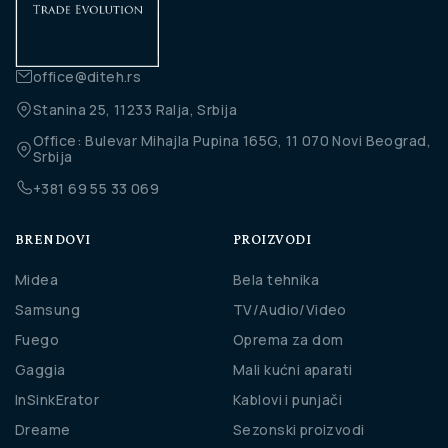
office@diteh.rs
Stanina 25, 11233 Ralja, Srbija
Office: Bulevar Mihajla Pupina 165G, 11 070 Novi Beograd,
Srbija
+381 69 55 33 069
BRENDOVI
PROIZVODI
Midea
Bela tehnika
Samsung
TV/Audio/Video
Fuego
Oprema za dom
Gaggia
Mali kućni aparati
InSinkErator
Kablovi i punjači
Dreame
Sezonski proizvodi