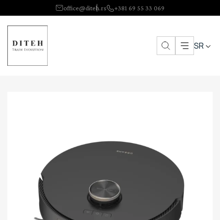
office@diteh.rs
+381 69 55 33 069
SR