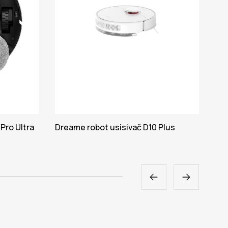
Pro Ultra
Dreame robot usisivač D10 Plus
Dre