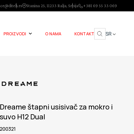
ice@diteh.rs
Stanina 25, 11233 Ralja, Srbija
+381 69 55 33 069
SR
PROIZVODI
O NAMA
KONTAKT
Dreame štapni usisivač za mokro i
suvo H12 Dual
200321