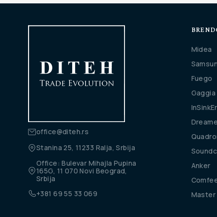
BREND
Midea
Samsu
Fuego
Gaggia
InSinkE
Dream
office@diteh.rs
Quadro
Stanina 25, 11233 Ralja, Srbija
Soundc
Office: Bulevar Mihajla Pupina
Anker
165G, 11 070 Novi Beograd,
Srbija
Comfe
+381 69 55 33 069
Master 