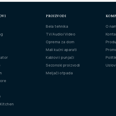
OVI
PROIZVODI
KOMP
Bela tehnika
O na
ng
TV/Audio/Video
Konta
Oprema za dom
Produ
Mali kućni aparati
Promo
rator
Kablovi i punjači
Politi
e
Sezonski proizvodi
Uslov
n
Meljači otpada
ore
e
Kitchen