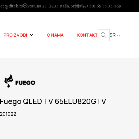
ice@diteh.rs
Stanina 25, 11233 Ralja, Srbija
+381 69 55 33 069
SR
PROIZVODI
O NAMA
KONTAKT
Fuego QLED TV 65ELU820GTV
201022