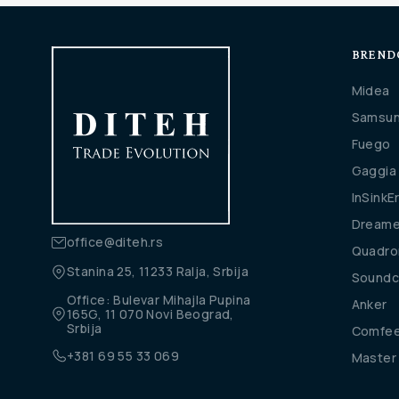
BREND
Midea
Samsu
Fuego
Gaggia
InSinkE
Dream
office@diteh.rs
Quadro
Stanina 25, 11233 Ralja, Srbija
Soundc
Office: Bulevar Mihajla Pupina
Anker
165G, 11 070 Novi Beograd,
Srbija
Comfe
+381 69 55 33 069
Master 