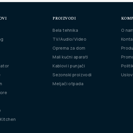
OVI
PROIZVODI
KOMP
Bela tehnika
O na
ng
TV/Audio/Video
Konta
Oprema za dom
Produ
Mali kućni aparati
Promo
rator
Kablovi i punjači
Politi
e
Sezonski proizvodi
Uslov
n
Meljači otpada
ore
e
Kitchen