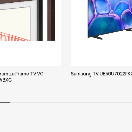
ram za Frame TV VG-
Samsung TV UE50U7022FK
WBXC