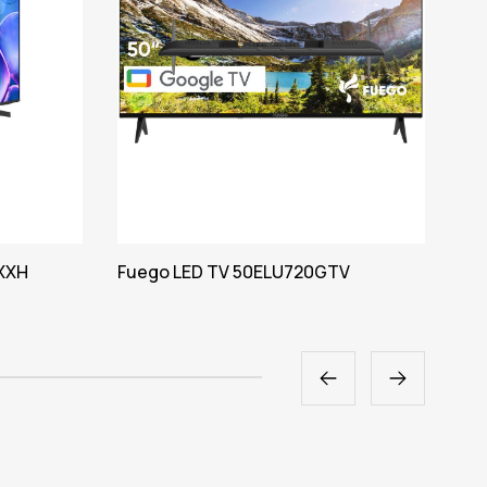
XXH
Fuego LED TV 50ELU720GTV
Fu