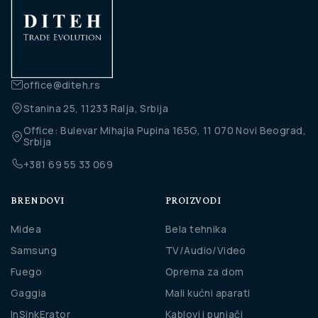
office@diteh.rs
Stanina 25, 11233 Ralja, Srbija
Office: Bulevar Mihajla Pupina 165G, 11 070 Novi Beograd,
Srbija
+381 69 55 33 069
BRENDOVI
PROIZVODI
Midea
Bela tehnika
Samsung
TV/Audio/Video
Fuego
Oprema za dom
Gaggia
Mali kućni aparati
InSinkErator
Kablovi i punjači