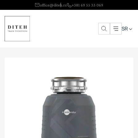
office@diteh.rs
+381 69 55 33 069
SR