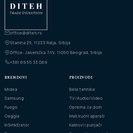
office@diteh.rs
Stanina 25, 11233 Ralja, Srbija
Office: Jasenička 7/IV, 11050 Beograd, Srbija
+381 69 55 33 069
BRENDOVI
PROIZVODI
Midea
Bela tehnika
Samsung
TV/Audio/Video
Fuego
Oprema za dom
Gaggia
Mali kućni aparati
InSinkErator
Kablovi i punjači