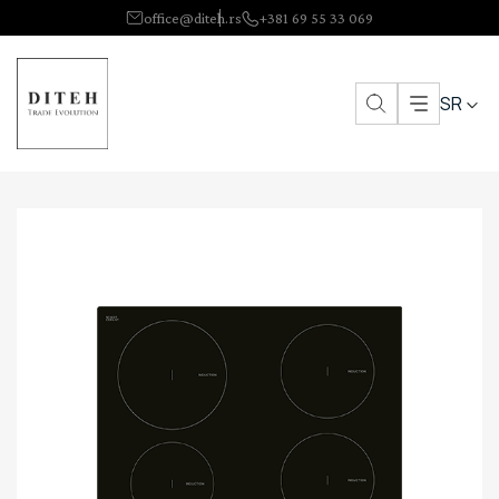
office@diteh.rs
+381 69 55 33 069
SR