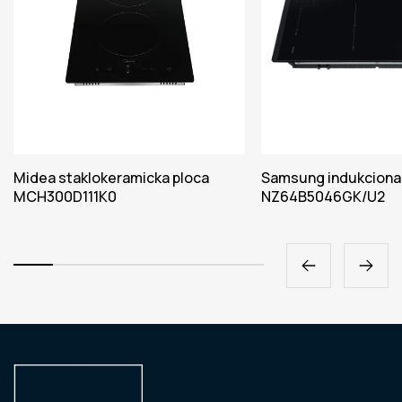
Midea staklokeramicka ploca
Samsung indukciona
MCH300D111K0
NZ64B5046GK/U2