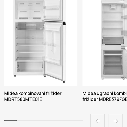
Midea kombinovani frižider
Midea ugradni kombi
MDRT580MTE01E
frižider MDRE379FG