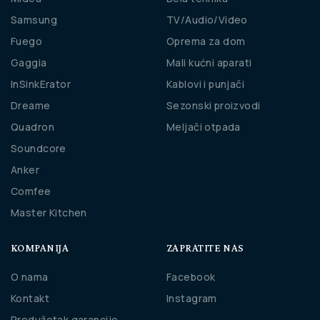
Samsung
TV/Audio/Video
Fuego
Oprema za dom
Gaggia
Mali kućni aparati
InSinkErator
Kablovi i punjači
Dreame
Sezonski proizvodi
Quadron
Meljači otpada
Soundcore
Anker
Comfee
Master Kitchen
KOMPANIJA
ZAPRATITE NAS
O nama
Facebook
Kontakt
Instagram
Produžetak garancije