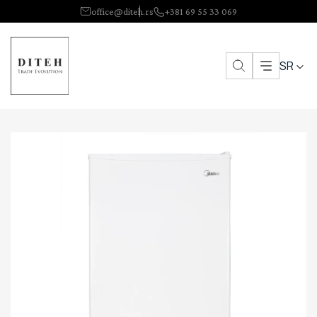
office@diteh.rs
+381 69 55 33 069
SR