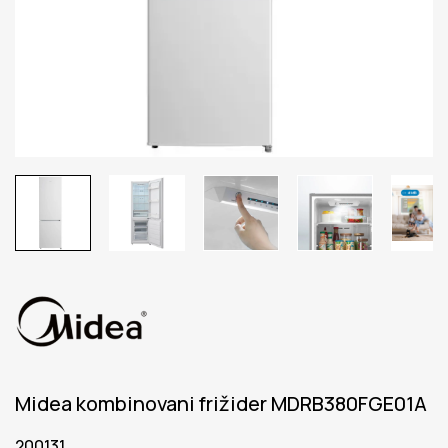
Midea kombinovani frižider MDRB380FGE01A
200131