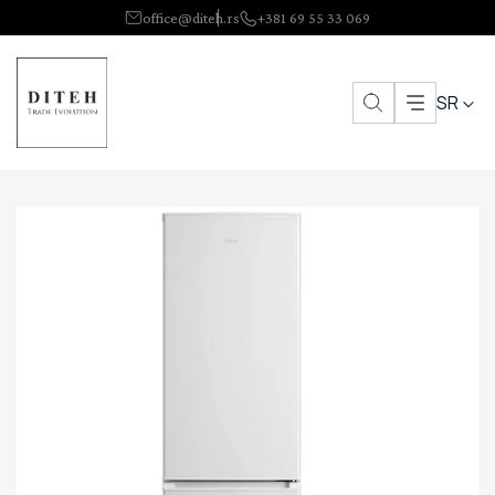
office@diteh.rs
+381 69 55 33 069
SR