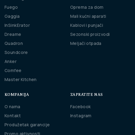
Fuego
Oprema za dom
Gaggia
Mali kućni aparati
InSinkErator
Kablovi i punjači
Dreame
Sezonski proizvodi
Quadron
Meljači otpada
Soundcore
Anker
Comfee
Master Kitchen
KOMPANIJA
ZAPRATITE NAS
O nama
Facebook
Kontakt
Instagram
Produžetak garancije
Promo aktivnosti