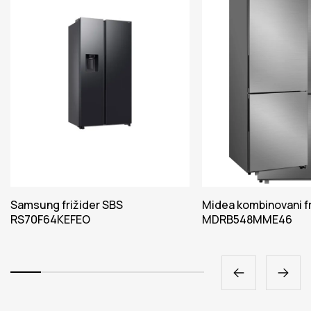
Samsung frižider SBS
Midea kombinovani fr
RS70F64KEFEO
MDRB548MME46