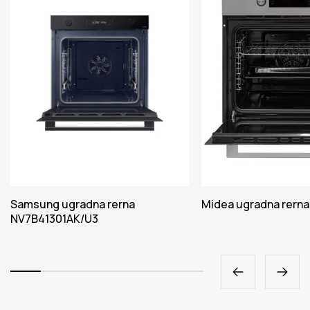
Samsung ugradna rerna
Midea ugradna rern
NV7B41301AK/U3