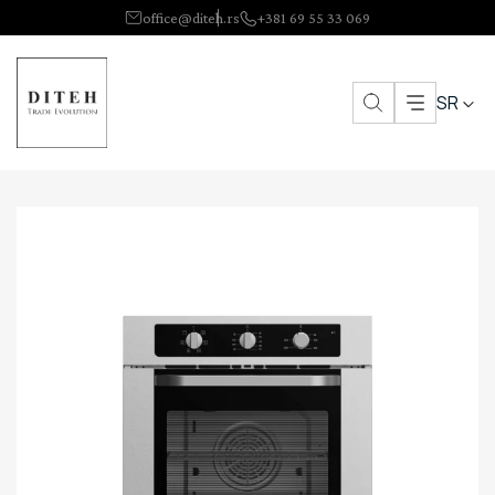
office@diteh.rs
+381 69 55 33 069
SR