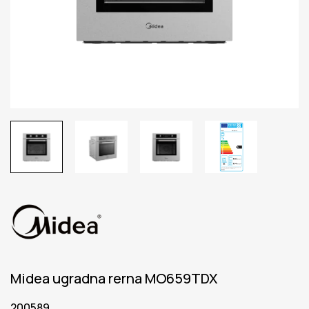
Midea ugradna rerna MO659TDX
200589