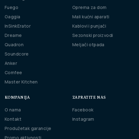
Fuego
Oprema za dom
Gaggia
Mali kućni aparati
InSinkErator
Kablovi i punjači
Dreame
Sezonski proizvodi
Quadron
Meljači otpada
Soundcore
Anker
Comfee
Master Kitchen
KOMPANIJA
ZAPRATITE NAS
O nama
Facebook
Kontakt
Instagram
Produžetak garancije
Promo aktivnosti