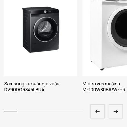
Samsung za sušenje veša
Midea veš mašina
DV90DG6845LBU4
MF100W80BA/W-HR