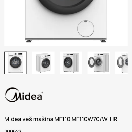
Midea veš mašina MF110 MF110W70/W-HR
200623