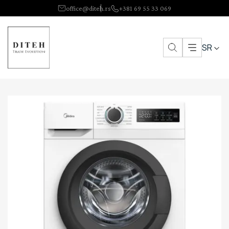
office@diteh.rs
+381 69 55 33 069
SR