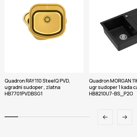
Quadron RAY 110 SteelQ PVD,
Quadron MORGAN 116
ugradni sudoper , zlatna
ugr sudoper 1 kada c
HB7701PVDBSG1
HB8210U7-BS_P2O