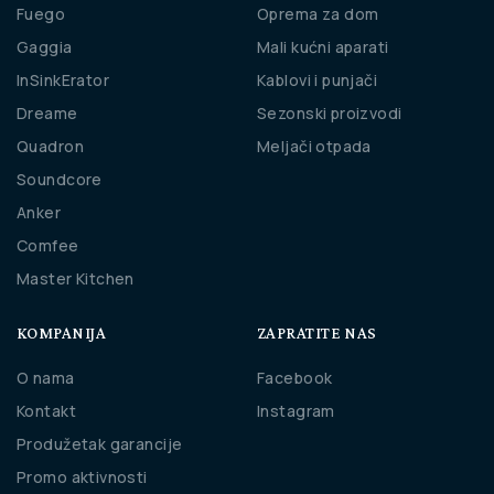
Fuego
Oprema za dom
Gaggia
Mali kućni aparati
InSinkErator
Kablovi i punjači
Dreame
Sezonski proizvodi
Quadron
Meljači otpada
Soundcore
Anker
Comfee
Master Kitchen
KOMPANIJA
ZAPRATITE NAS
O nama
Facebook
Kontakt
Instagram
Produžetak garancije
Promo aktivnosti