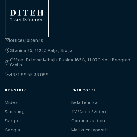
office@diteh.rs
Stanina 25, 11233 Ralja, Srbija
Office: Bulevar Mihajla Pupina 165G, 11 070 Novi Beograd,
Srbija
+381 69 55 33 069
BRENDOVI
PROIZVODI
Midea
Bela tehnika
Samsung
TV/Audio/Video
Fuego
Oprema za dom
Gaggia
Mali kućni aparati