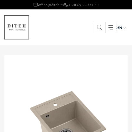
office@diteh.rs
+381 69 55 33 069
SR