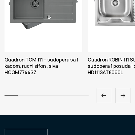
Quadron TOM 111 – sudopera sa 1
Quadron ROBIN 111 St
kadom, rucni sifon , siva
sudopera 1 posuda i
HCQM7744SZ
HD111SAT8060L