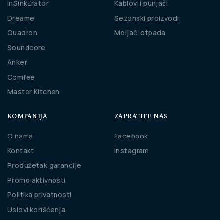
InSinkErator
Kablovi i punjači
Dreame
Sezonski proizvodi
Quadron
Meljači otpada
Soundcore
Anker
Comfee
Master Kitchen
KOMPANIJA
ZAPRATITE NAS
O nama
Facebook
Kontakt
Instagram
Produžetak garancije
Promo aktivnosti
Politika privatnosti
Uslovi korišćenja