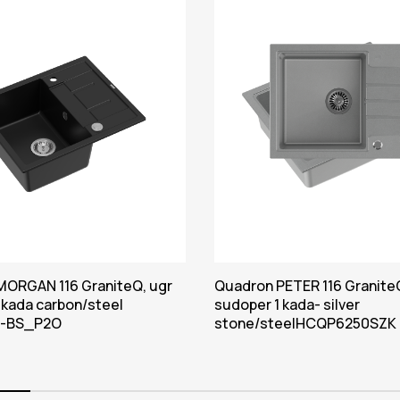
ORGAN 116 GraniteQ, ugr
Quadron PETER 116 Granite
 kada carbon/steel
sudoper 1 kada- silver
7-BS_P2O
stone/steelHCQP6250SZK