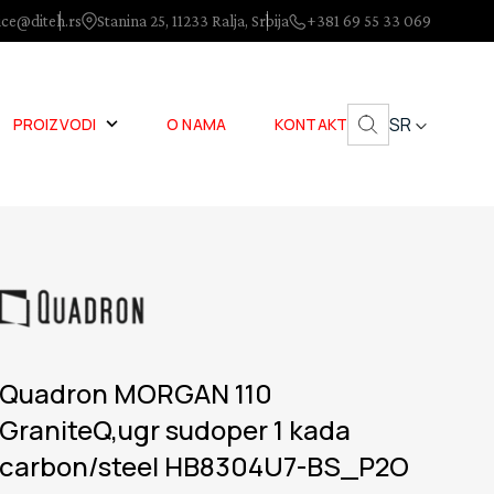
ice@diteh.rs
Stanina 25, 11233 Ralja, Srbija
+381 69 55 33 069
SR
PROIZVODI
O NAMA
KONTAKT
Quadron MORGAN 110
GraniteQ,ugr sudoper 1 kada
carbon/steel HB8304U7-BS_P2O