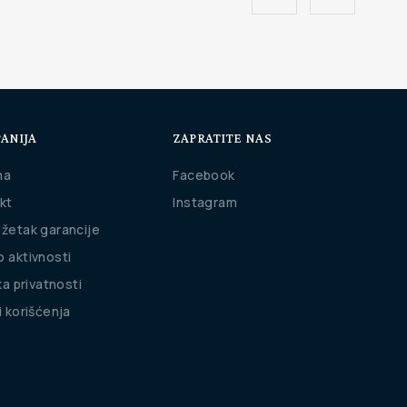
ANIJA
ZAPRATITE NAS
ma
Facebook
kt
Instagram
žetak garancije
 aktivnosti
ka privatnosti
i korišćenja