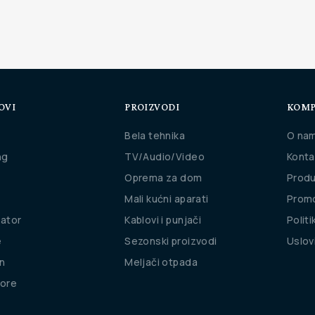
OVI
PROIZVODI
KOMP
Bela tehnika
O na
ng
TV/Audio/Video
Konta
Oprema za dom
Produ
Mali kućni aparati
Promo
rator
Kablovi i punjači
Politi
e
Sezonski proizvodi
Uslov
n
Meljači otpada
ore