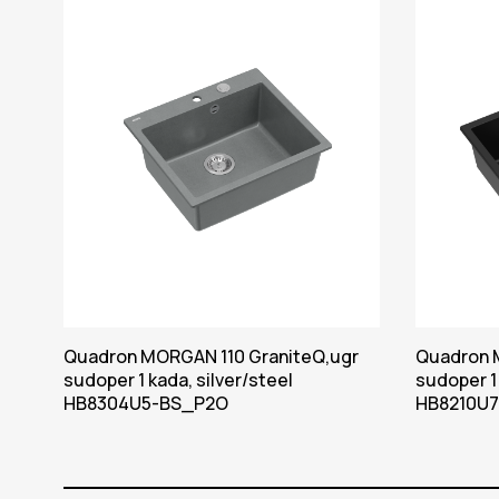
Quadron MORGAN 110 GraniteQ,ugr
Quadron M
sudoper 1 kada, silver/steel
sudoper 1
HB8304U5-BS_P2O
HB8210U