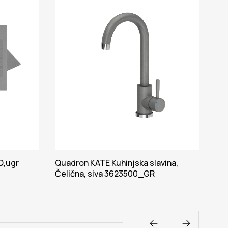
Q,ugr
Quadron KATE Kuhinjska slavina,
Qua
Čelična, siva 3623500_GR
sud
HC