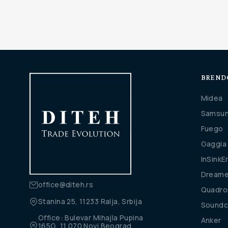
BREND
Midea
Samsu
Fuego
Gaggia
InSinkE
Dream
office@diteh.rs
Quadro
Stanina 25, 11233 Ralja, Srbija
Soundc
Office: Bulevar Mihajla Pupina
Anker
165G, 11 070 Novi Beograd,