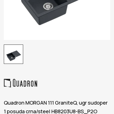
Quadron MORGAN 111 GraniteQ, ugr sudoper
1 posuda crna/steel HB8203U8-BS_P2O