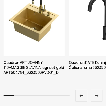
Quadron ART JOHNNY
Quadron KATE Kuhinjs
110+MAGGIE SLAVINA, ugr set gold
Čelična, crna 3623
ART5047G1_3323503PVDG1_D