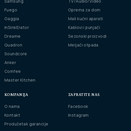
Samsung
TV/Audio/Video
Fuego
Oprema za dom
Gaggia
Mali kućni aparati
InSinkErator
Kablovi i punjači
Dreame
Sezonski proizvodi
Quadron
Meljači otpada
Soundcore
Anker
Comfee
Master Kitchen
KOMPANIJA
ZAPRATITE NAS
O nama
Facebook
Kontakt
Instagram
Produžetak garancije