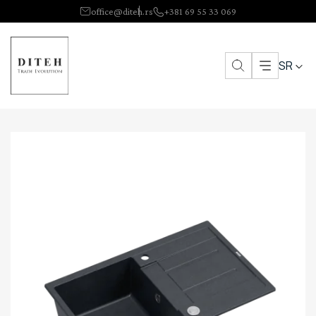
office@diteh.rs
+381 69 55 33 069
SR