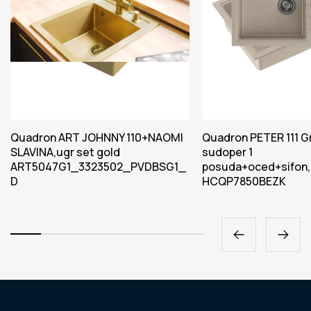
Quadron ART JOHNNY 110+NAOMI
Quadron PETER 111 G
SLAVINA,ugr set gold
sudoper 1
ART5047G1_3323502_PVDBSG1_
posuda+oced+sifon
D
HCQP7850BEZK