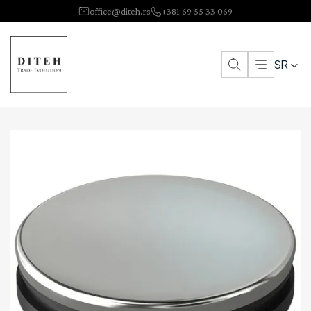
office@diteh.rs
+381 69 55 33 069
SR