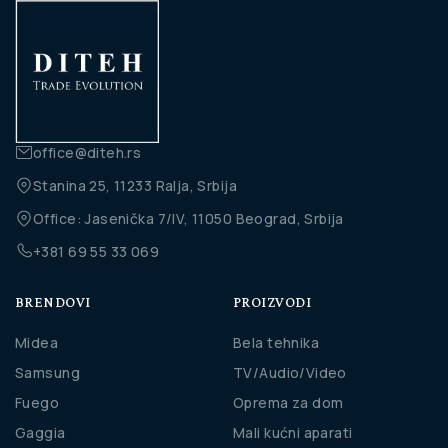
office@diteh.rs
Stanina 25, 11233 Ralja, Srbija
Office: Jasenička 7/IV, 11050 Beograd, Srbija
+381 69 55 33 069
BRENDOVI
PROIZVODI
Midea
Bela tehnika
Samsung
TV/Audio/Video
Fuego
Oprema za dom
Gaggia
Mali kućni aparati