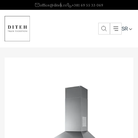
office@diteh.rs
+381 69 55 33 069
SR