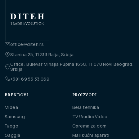
office@diteh.rs
Stanina 25, 11233 Ralja, Srbija
Office: Bulevar Mihajla Pupina 165G, 11 070 Novi Beograd,
Srbija
+381 69 55 33 069
BRENDOVI
PROIZVODI
Midea
Bela tehnika
Samsung
TV/Audio/Video
Fuego
Oprema za dom
Gaggia
Mali kućni aparati