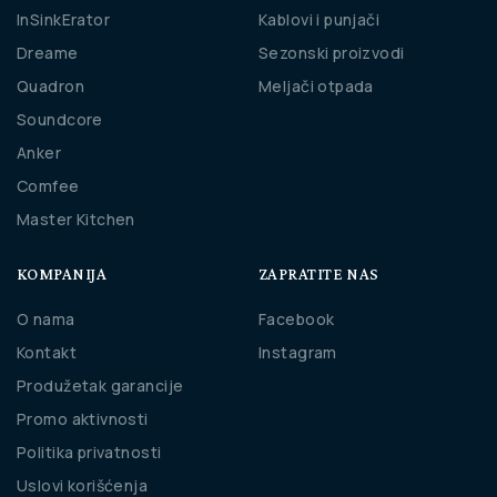
InSinkErator
Kablovi i punjači
Dreame
Sezonski proizvodi
Quadron
Meljači otpada
Soundcore
Anker
Comfee
Master Kitchen
KOMPANIJA
ZAPRATITE NAS
O nama
Facebook
Kontakt
Instagram
Produžetak garancije
Promo aktivnosti
Politika privatnosti
Uslovi korišćenja