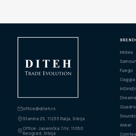
BREND
Midea
Samsu
Fuego
Gaggia
InSinkE
Dream
Quadro
office@diteh.rs
Soundc
Stanina 25, 11233 Ralja, Srbija
Anker
Office: Jasenička 7/IV, 11050
Beograd, Srbija
Comfe