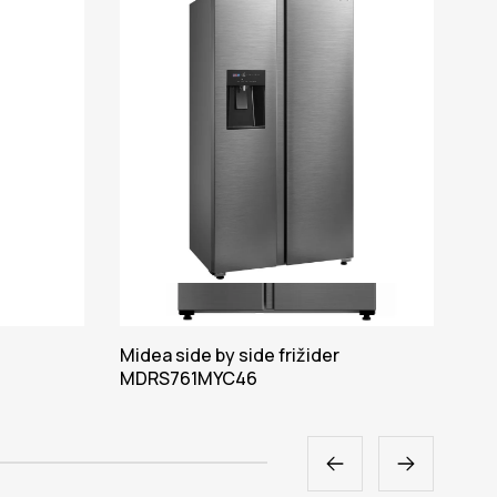
Midea side by side frižider
Mid
MDRS761MYC46
MD