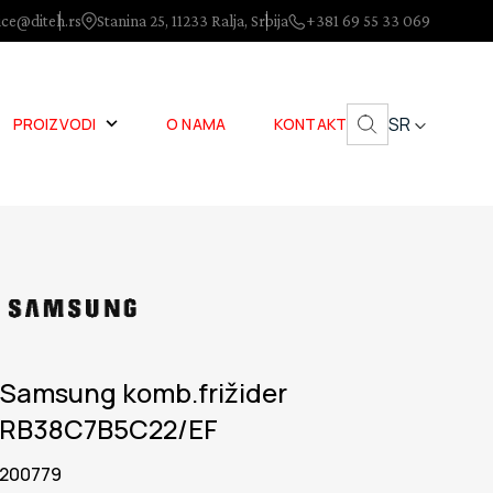
ice@diteh.rs
Stanina 25, 11233 Ralja, Srbija
+381 69 55 33 069
SR
PROIZVODI
O NAMA
KONTAKT
Samsung komb.frižider
RB38C7B5C22/EF
200779