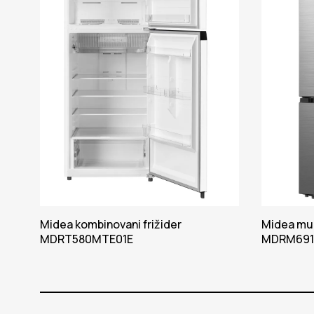
Midea kombinovani frižider
Midea mul
MDRT580MTE01E
MDRM691