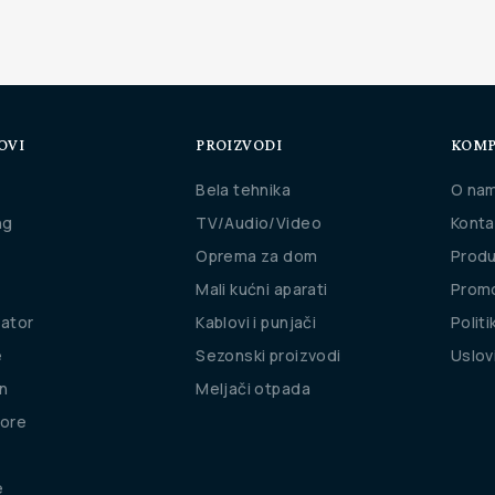
OVI
PROIZVODI
KOMP
Bela tehnika
O na
ng
TV/Audio/Video
Konta
Oprema za dom
Produ
Mali kućni aparati
Promo
rator
Kablovi i punjači
Politi
e
Sezonski proizvodi
Uslov
n
Meljači otpada
ore
e