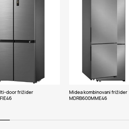
ti-door frižider
Midea kombinovani frižider
FIE46
MDRB600MME46