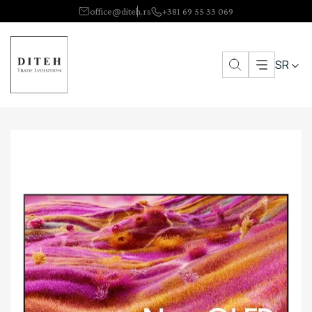
office@diteh.rs
+381 69 55 33 069
SR