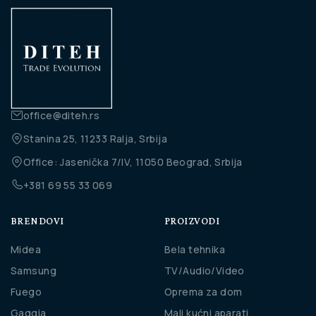
office@diteh.rs
Stanina 25, 11233 Ralja, Srbija
Office: Jasenička 7/IV, 11050 Beograd, Srbija
+381 69 55 33 069
BRENDOVI
PROIZVODI
Midea
Bela tehnika
Samsung
TV/Audio/Video
Fuego
Oprema za dom
Gaggia
Mali kućni aparati