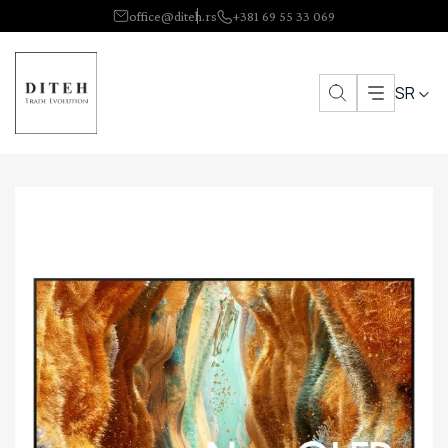
office@diteh.rs
+381 69 55 33 069
SR