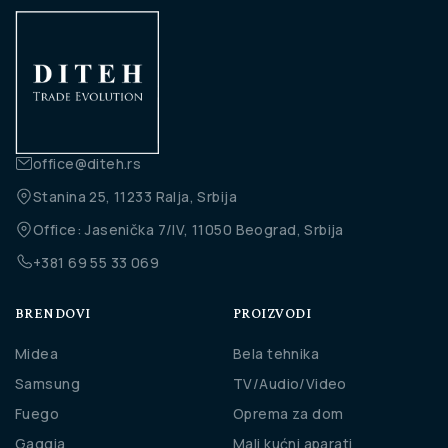
office@diteh.rs
Stanina 25, 11233 Ralja, Srbija
Office: Jasenička 7/IV, 11050 Beograd, Srbija
+381 69 55 33 069
BRENDOVI
PROIZVODI
Midea
Bela tehnika
Samsung
TV/Audio/Video
Fuego
Oprema za dom
Gaggia
Mali kućni aparati