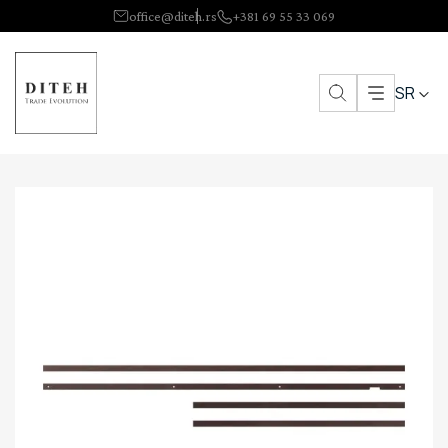
office@diteh.rs
+381 69 55 33 069
SR