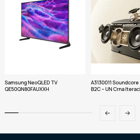
Samsung NeoQLED TV
A3130011 Soundcore
QE50QN80FAUXXH
B2C – UN Crna Iteraci