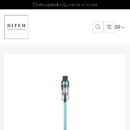
office@diteh.rs
+381 69 55 33 069
SR