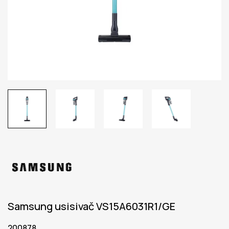
Samsung usisivač VS15A6031R1/GE
200878