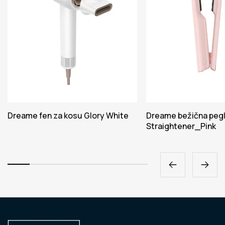
Dreame fen za kosu Glory White
Dreame bežična pegl
Straightener_Pink