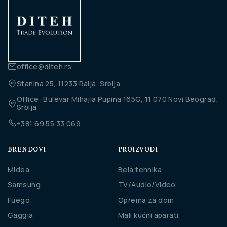
office@diteh.rs
Stanina 25, 11233 Ralja, Srbija
Office: Bulevar Mihajla Pupina 165G, 11 070 Novi Beograd,
Srbija
+381 69 55 33 069
BRENDOVI
PROIZVODI
Midea
Bela tehnika
Samsung
TV/Audio/Video
Fuego
Oprema za dom
Gaggia
Mali kućni aparati