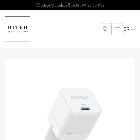
office@diteh.rs
+381 69 55 33 069
SR