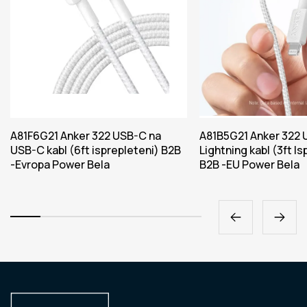
A81F6G21 Anker 322 USB-C na
A81B5G21 Anker 322 
USB-C kabl (6ft isprepleteni) B2B
Lightning kabl (3ft I
-Evropa Power Bela
B2B -EU Power Bela