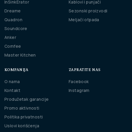
InSinkErator
Kablovi i punjači
Dreame
Sezonski proizvodi
Quadron
Meljači otpada
Soundcore
Anker
Comfee
Master Kitchen
KOMPANIJA
ZAPRATITE NAS
O nama
Facebook
Kontakt
Instagram
Produžetak garancije
Promo aktivnosti
Politika privatnosti
Uslovi korišćenja