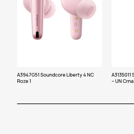
A3947G51 Soundcore Liberty 4 NC
A3135011 
Roze 1
– UN Crna 