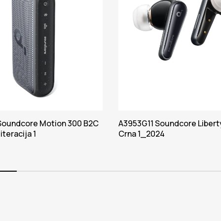
Soundcore Motion 300 B2C
A3953G11 Soundcore Libert
iteracija 1
Crna 1_2024