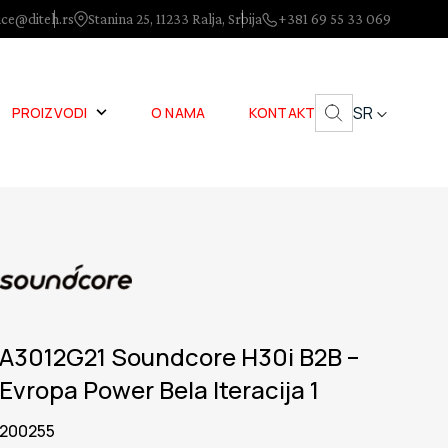
ice@diteh.rs
Stanina 25, 11233 Ralja, Srbija
+381 69 55 33 069
SR
PROIZVODI
O NAMA
KONTAKT
A3012G21 Soundcore H30i B2B –
Evropa Power Bela Iteracija 1
200255