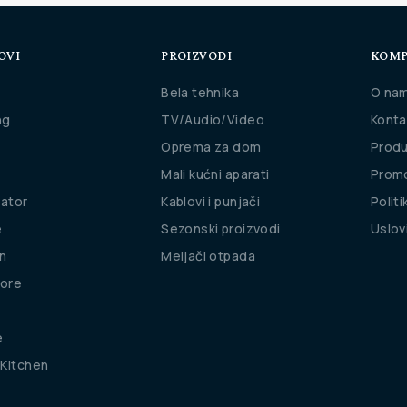
OVI
PROIZVODI
KOMP
Bela tehnika
O na
ng
TV/Audio/Video
Konta
Oprema za dom
Produ
Mali kućni aparati
Promo
rator
Kablovi i punjači
Politi
e
Sezonski proizvodi
Uslov
n
Meljači otpada
ore
e
Kitchen