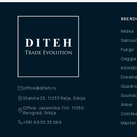
BREND
Midea
Samsu
Fuego
Gaggia
InSinkE
Dream
Quadro
office@diteh.rs
Soundc
Stanina 25, 11233 Ralja, Srbija
Anker
Office: Jasenička 7/IV, 11050
Beograd, Srbija
Comfe
+381 69 55 33 069
Master 