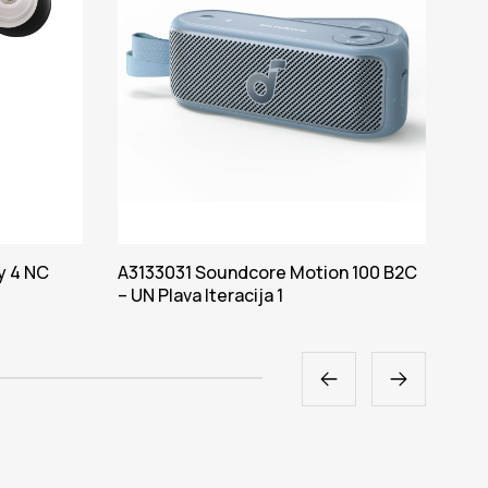
y 4 NC
A3133031 Soundcore Motion 100 B2C
A39
– UN Plava Iteracija 1
Sve