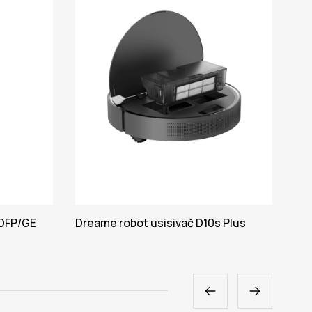
DFP/GE
Dreame robot usisivač D10s Plus
Dre