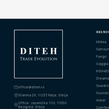
BREND
Midea
Samsu
Fuego
Gaggia
InSinkE
Dream
Quadro
office@diteh.rs
Soundc
Stanina 25, 11233 Ralja, Srbija
Anker
Office: Jasenička 7/IV, 11050
Beograd, Srbija
Comfe