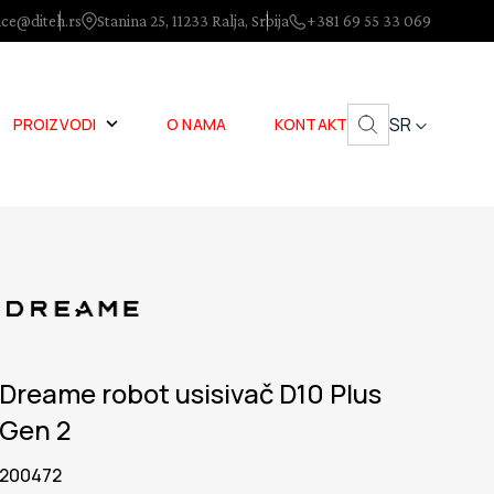
ice@diteh.rs
Stanina 25, 11233 Ralja, Srbija
+381 69 55 33 069
SR
PROIZVODI
O NAMA
KONTAKT
Dreame robot usisivač D10 Plus
Gen 2
200472