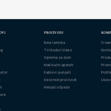
OVI
PROIZVODI
KOMP
Bela tehnika
O na
ng
TV/Audio/Video
Konta
Oprema za dom
Produ
Mali kućni aparati
Promo
rator
Kablovi i punjači
Politi
e
Sezonski proizvodi
Uslov
n
Meljači otpada
ore
e