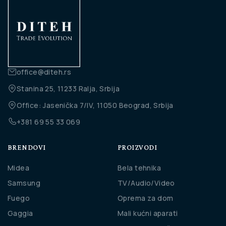
office@diteh.rs
Stanina 25, 11233 Ralja, Srbija
Office: Jasenička 7/IV, 11050 Beograd, Srbija
+381 69 55 33 069
BRENDOVI
PROIZVODI
Midea
Bela tehnika
Samsung
TV/Audio/Video
Fuego
Oprema za dom
Gaggia
Mali kućni aparati