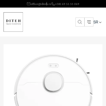
office@diteh.rs
+381 69 55 33 069
SR