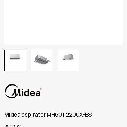
Midea aspirator MH60T2200X-ES
200062