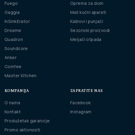
Fuego
Oprema za dom
Gaggia
Mali kućni aparati
InSinkErator
Kablovi i punjači
Dreame
Sezonski proizvodi
Quadron
Meljači otpada
Soundcore
Anker
Comfee
Master Kitchen
KOMPANIJA
ZAPRATITE NAS
O nama
Facebook
Kontakt
Instagram
Produžetak garancije
Promo aktivnosti