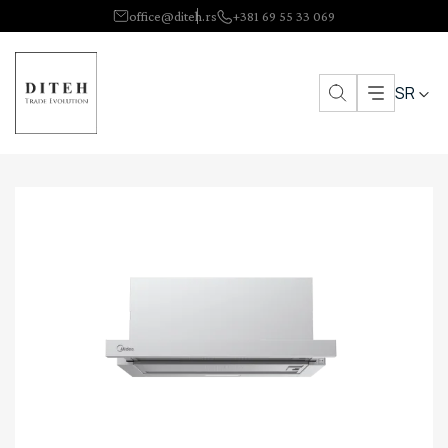
office@diteh.rs
+381 69 55 33 069
SR