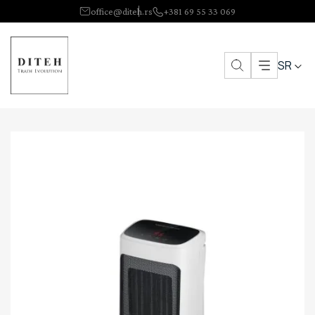
office@diteh.rs
+381 69 55 33 069
SR