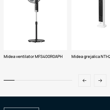
Midea ventilator MFS400R0APH
Midea grejalica NT