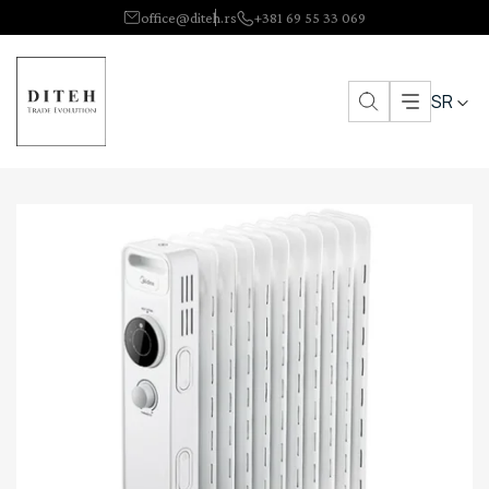
office@diteh.rs
+381 69 55 33 069
SR