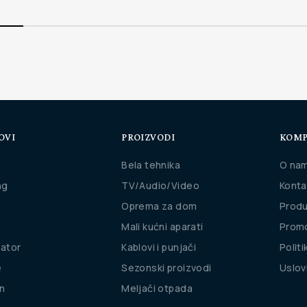
OVI
PROIZVODI
KOMP
Bela tehnika
O na
ng
TV/Audio/Video
Konta
Oprema za dom
Produ
Mali kućni aparati
Promo
rator
Kablovi i punjači
Politi
e
Sezonski proizvodi
Uslov
n
Meljači otpada