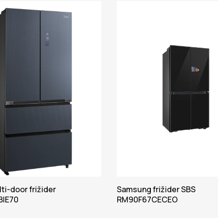
ti-door frižider
Samsung frižider SBS
IE70
RM90F67CECEO