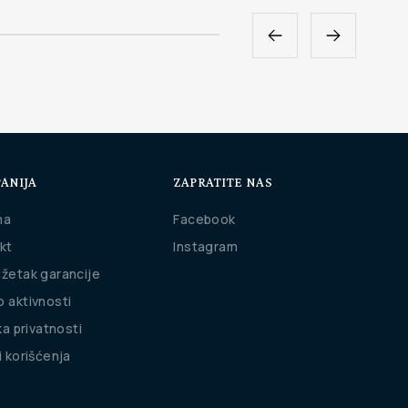
ANIJA
ZAPRATITE NAS
ma
Facebook
kt
Instagram
žetak garancije
 aktivnosti
ka privatnosti
i korišćenja