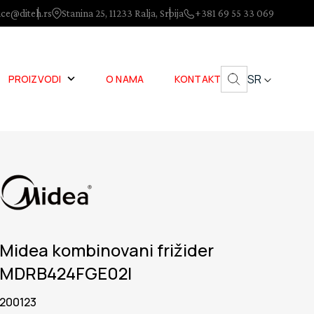
ice@diteh.rs
Stanina 25, 11233 Ralja, Srbija
+381 69 55 33 069
SR
PROIZVODI
O NAMA
KONTAKT
Midea kombinovani frižider
MDRB424FGE02I
200123