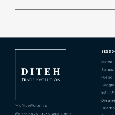
BREND
Midea
Samsu
Fuego
Gaggia
InSinkE
Dream
office@diteh.rs
Quadro
Stanina 25, 11233 Ralja, Srbija