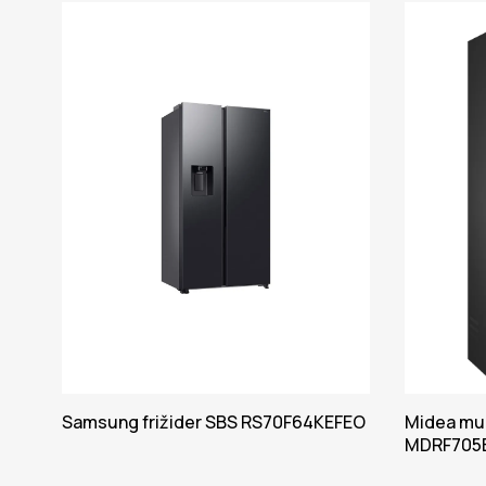
Samsung frižider SBS RS70F64KEFEO
Midea mul
MDRF705B