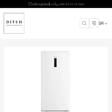
office@diteh.rs
+381 69 55 33 069
SR