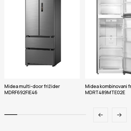
Midea multi-door frižider
Midea kombinovani fr
MDRF692FIE46
MDRT489MTE02E