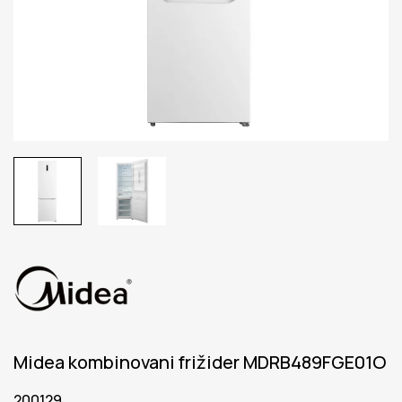
Midea kombinovani frižider MDRB489FGE01O
200129