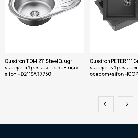
Quadron TOM 211 SteelQ, ugr
Quadron PETER 111 Gr
sudopera 1 posuda i oced+ručni
sudoper s 1 posudom
sifon HD211SAT7750
ocedom+sifon HCQ