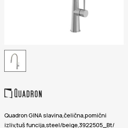
Quadron GINA slavina,čelična,pomični
izliv,tuš funcija,steel/beige,3922505_Bt/