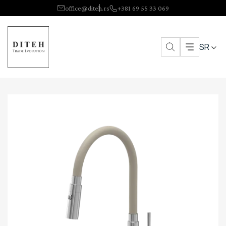
office@diteh.rs
+381 69 55 33 069
SR