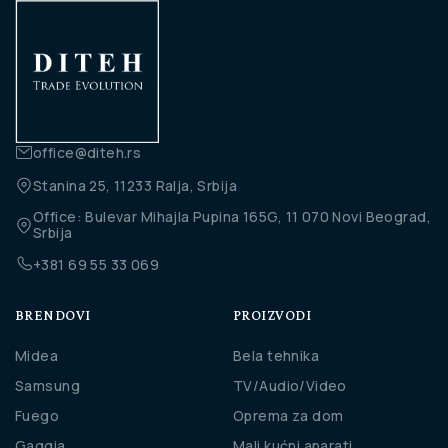
office@diteh.rs
Stanina 25, 11233 Ralja, Srbija
Office: Bulevar Mihajla Pupina 165G, 11 070 Novi Beograd,
Srbija
+381 69 55 33 069
BRENDOVI
PROIZVODI
Midea
Bela tehnika
Samsung
TV/Audio/Video
Fuego
Oprema za dom
Gaggia
Mali kućni aparati