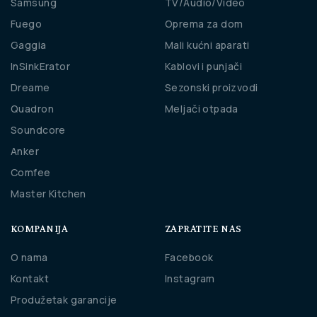
Samsung
TV/Audio/Video
Fuego
Oprema za dom
Gaggia
Mali kućni aparati
InSinkErator
Kablovi i punjači
Dreame
Sezonski proizvodi
Quadron
Meljači otpada
Soundcore
Anker
Comfee
Master Kitchen
KOMPANIJA
ZAPRATITE NAS
O nama
Facebook
Kontakt
Instagram
Produžetak garancije