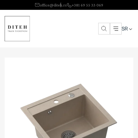
office@diteh.rs
+381 69 55 33 069
SR