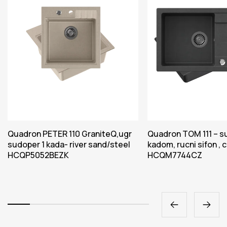
Quadron PETER 110 GraniteQ,ugr
Quadron TOM 111 – s
sudoper 1 kada- river sand/steel
kadom, rucni sifon , 
HCQP5052BEZK
HCQM7744CZ