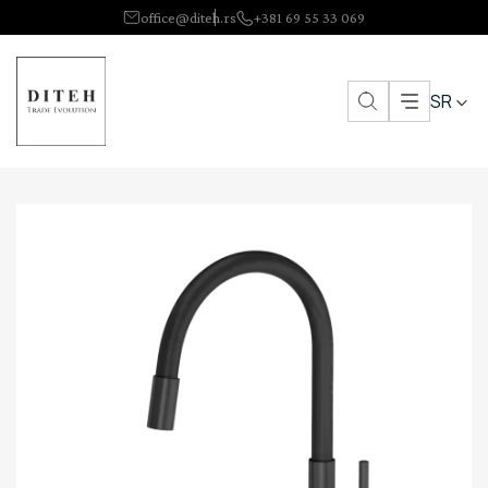
office@diteh.rs
+381 69 55 33 069
SR