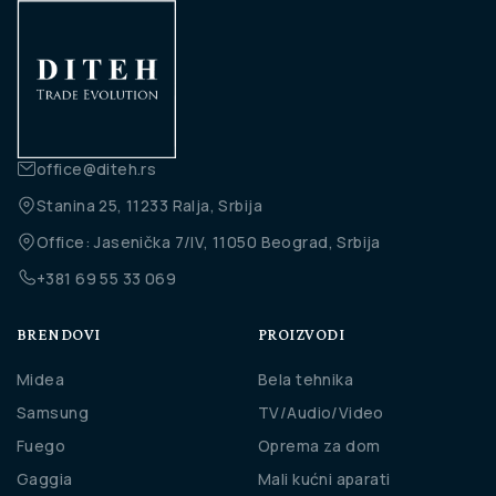
office@diteh.rs
Stanina 25, 11233 Ralja, Srbija
Office: Jasenička 7/IV, 11050 Beograd, Srbija
+381 69 55 33 069
BRENDOVI
PROIZVODI
Midea
Bela tehnika
Samsung
TV/Audio/Video
Fuego
Oprema za dom
Gaggia
Mali kućni aparati