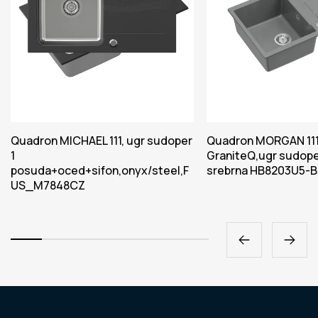
Quadron MICHAEL 111, ugr sudoper
Quadron MORGAN 11
1
GraniteQ,ugr sudope
posuda+oced+sifon,onyx/steel,F
srebrna HB8203U5-
US_M7848CZ