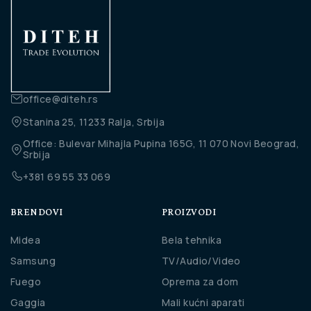
office@diteh.rs
Stanina 25, 11233 Ralja, Srbija
Office: Bulevar Mihajla Pupina 165G, 11 070 Novi Beograd,
Srbija
+381 69 55 33 069
BRENDOVI
PROIZVODI
Midea
Bela tehnika
Samsung
TV/Audio/Video
Fuego
Oprema za dom
Gaggia
Mali kućni aparati