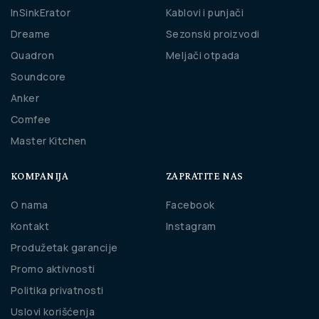
InSinkErator
Kablovi i punjači
Dreame
Sezonski proizvodi
Quadron
Meljači otpada
Soundcore
Anker
Comfee
Master Kitchen
KOMPANIJA
ZAPRATITE NAS
O nama
Facebook
Kontakt
Instagram
Produžetak garancije
Promo aktivnosti
Politika privatnosti
Uslovi korišćenja