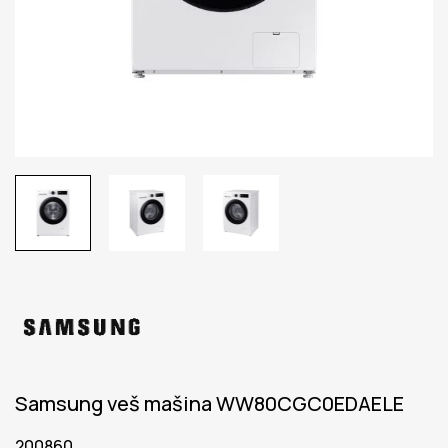
Samsung veš mašina WW80CGC0EDAELE
200860