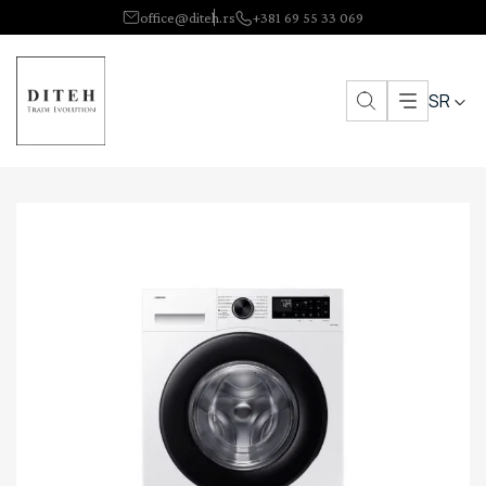
office@diteh.rs
+381 69 55 33 069
SR