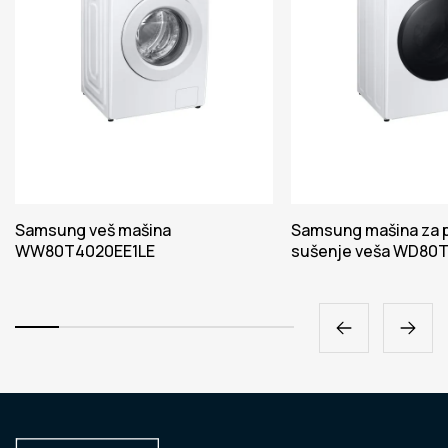
Samsung veš mašina
Samsung mašina za p
WW80T4020EE1LE
sušenje veša WD80