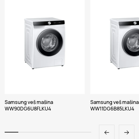
Samsung veš mašina
Samsung veš mašina
WW90DG6U8FLKU4
WW11DG6B85LKU4