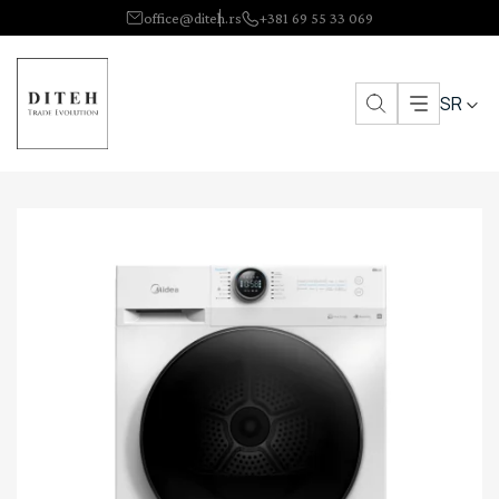
office@diteh.rs
+381 69 55 33 069
SR