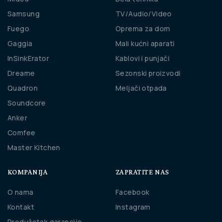
Samsung
TV/Audio/Video
Fuego
Oprema za dom
Gaggia
Mali kućni aparati
InSinkErator
Kablovi i punjači
Dreame
Sezonski proizvodi
Quadron
Meljači otpada
Soundcore
Anker
Comfee
Master Kitchen
KOMPANIJA
ZAPRATITE NAS
O nama
Facebook
Kontakt
Instagram
Produžetak garancije