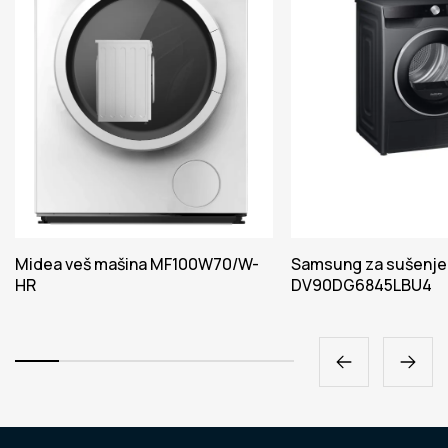
Midea veš mašina MF100W70/W-
Samsung za sušenje
HR
DV90DG6845LBU4