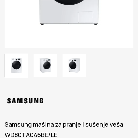
Samsung mašina za pranje i sušenje veša
WD80TA046BE/LE