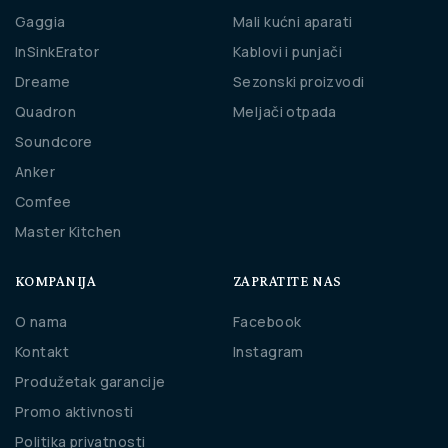
Gaggia
Mali kućni aparati
InSinkErator
Kablovi i punjači
Dreame
Sezonski proizvodi
Quadron
Meljači otpada
Soundcore
Anker
Comfee
Master Kitchen
KOMPANIJA
ZAPRATITE NAS
O nama
Facebook
Kontakt
Instagram
Produžetak garancije
Promo aktivnosti
Politika privatnosti