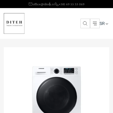
office@diteh.rs
+381 69 55 33 069
SR