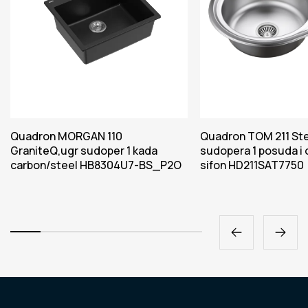
Quadron MORGAN 110
Quadron TOM 211 Ste
GraniteQ,ugr sudoper 1 kada
sudopera 1 posuda i
carbon/steel HB8304U7-BS_P2O
sifon HD211SAT7750