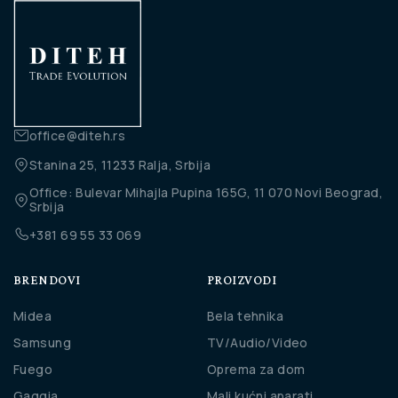
office@diteh.rs
Stanina 25, 11233 Ralja, Srbija
Office: Bulevar Mihajla Pupina 165G, 11 070 Novi Beograd,
Srbija
+381 69 55 33 069
BRENDOVI
PROIZVODI
Midea
Bela tehnika
Samsung
TV/Audio/Video
Fuego
Oprema za dom
Gaggia
Mali kućni aparati