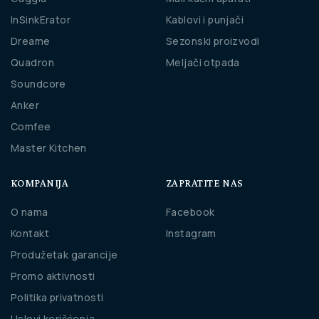
InSinkErator
Kablovi i punjači
Dreame
Sezonski proizvodi
Quadron
Meljači otpada
Soundcore
Anker
Comfee
Master Kitchen
KOMPANIJA
ZAPRATITE NAS
O nama
Facebook
Kontakt
Instagram
Produžetak garancije
Promo aktivnosti
Politika privatnosti
Uslovi korišćenja