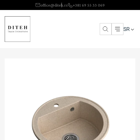
office@diteh.rs
+381 69 55 33 069
SR