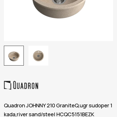
Quadron JOHNNY 210 GraniteQ,ugr sudoper 1
kada,river sand/steel HCQC5151BEZK