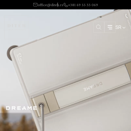
office@diteh.rs
+381 69 55 33 069
SR