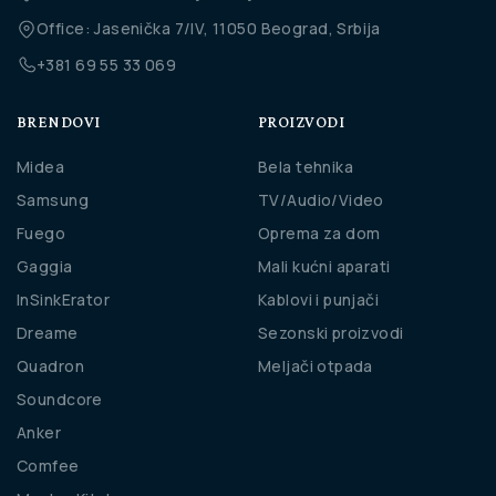
Office: Jasenička 7/IV, 11050 Beograd, Srbija
+381 69 55 33 069
BRENDOVI
PROIZVODI
Midea
Bela tehnika
Samsung
TV/Audio/Video
Fuego
Oprema za dom
Gaggia
Mali kućni aparati
InSinkErator
Kablovi i punjači
Dreame
Sezonski proizvodi
Quadron
Meljači otpada
Soundcore
Anker
Comfee