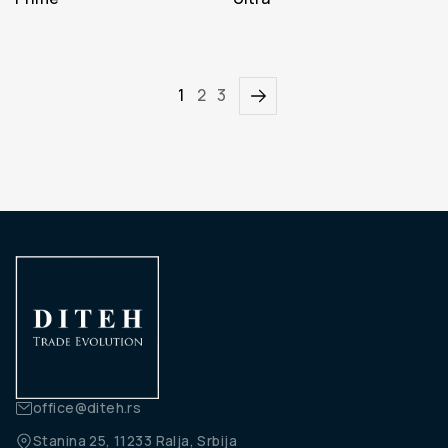
1
2
3
office@diteh.rs
Stanina 25, 11233 Ralja, Srbija