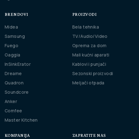
BRENDOVI
PROIZVODI
Midea
Bela tehnika
Samsung
TV/Audio/Video
Fuego
Oprema za dom
Gaggia
Mali kućni aparati
InSinkErator
Kablovi i punjači
Dreame
Sezonski proizvodi
Quadron
Meljači otpada
Soundcore
Anker
Comfee
Master Kitchen
KOMPANIJA
ZAPRATITE NAS