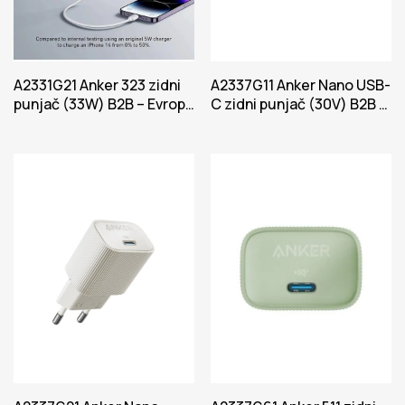
A2331G21 Anker 323 zidni
A2337G11 Anker Nano USB-
punjač (33W) B2B – Evropa
C zidni punjač (30V) B2B –
Power Bela iteracija 1
Evropa Crna iteracija 1