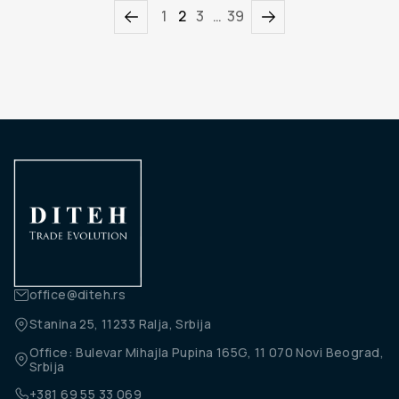
1
2
3
…
39
office@diteh.rs
Stanina 25, 11233 Ralja, Srbija
Office: Bulevar Mihajla Pupina 165G, 11 070 Novi Beograd,
Srbija
+381 69 55 33 069