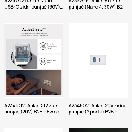
A2337G21 Anker Nano
A2337G61 Anker 511 zidni
USB-C zidni punjač (30V)
punjač (Nano 4, 30W) B2B
B2B – Evropa Power-Bela
– Evropa Zelena iteracija 1
iteracija
A2346G21 Anker 512 zidni
A2348G21 Anker 20V zidni
punjač (20V) B2B – Evropa
punjač (2 porta) B2B –
Power Bela Iteracija 1
Evropa Power Bela
Iteracija 1