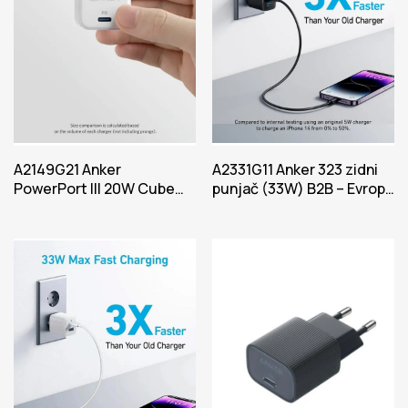
A2149G21 Anker
A2331G11 Anker 323 zidni
PowerPort III 20W Cube
punjač (33W) B2B – Evropa
B2B – Evropa Power Bela
Power Crna Iteracija 1
Iteracija 1