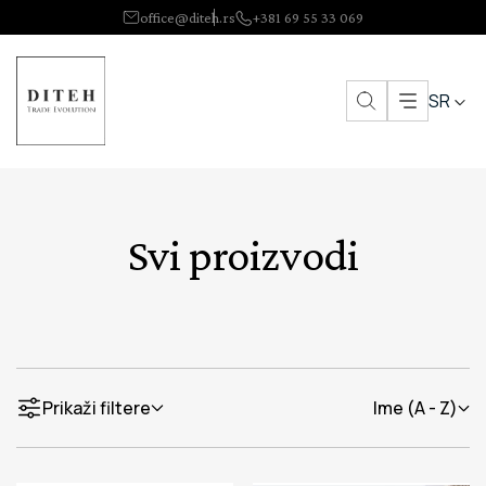
office@diteh.rs
+381 69 55 33 069
SR
Svi proizvodi
Prikaži filtere
Ime (A - Z)