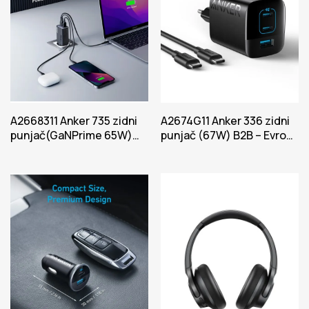
A2668311 Anker 735 zidni
A2674G11 Anker 336 zidni
punjač(GaNPrime 65W)
punjač (67W) B2B – Evropa
B2C – EU / ES / FR / ES Crna
Power Crna iteracija 1