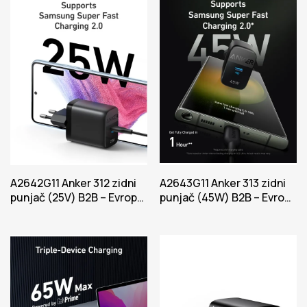
A2642G11 Anker 312 zidni
A2643G11 Anker 313 zidni
punjač (25V) B2B – Evropa
punjač (45W) B2B – Evropa
Power Crna
Power Crna Iteracija 1