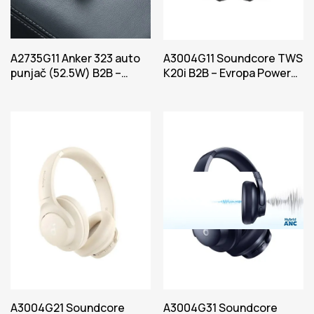
A2735G11 Anker 323 auto
A3004G11 Soundcore TWS
punjač (52.5W) B2B –
K20i B2B – Evropa Power
Evropa (isključen utikač za
Crna Iteracija 1
UK)Ct/
A3004G21 Soundcore
A3004G31 Soundcore