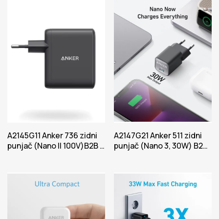
A2145G11 Anker 736 zidni
A2147G21 Anker 511 zidni
punjač (Nano II 100V)B2B -
punjač (Nano 3, 30W) B2B
Evropa Power Crna
– Evropa Bela Iteracija 1
Iteracija